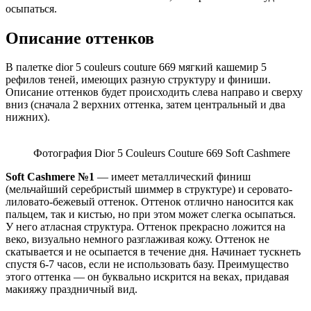
осыпаться.
Описание оттенков
В палетке dior 5 couleurs couture 669 мягкий кашемир 5
рефилов теней, имеющих разную структуру и финиши.
Описание оттенков будет происходить слева направо и сверху
вниз (сначала 2 верхних оттенка, затем центральный и два
нижних).
Фотография Dior 5 Couleurs Couture 669 Soft Cashmere
Soft Cashmere №1
— имеет металлический финиш
(мельчайший серебристый шиммер в структуре) и серовато-
лиловато-бежевый оттенок. Оттенок отлично наносится как
пальцем, так и кистью, но при этом может слегка осыпаться.
У него атласная структура. Оттенок прекрасно ложится на
веко, визуально немного разглаживая кожу. Оттенок не
скатывается и не осыпается в течение дня. Начинает тускнеть
спустя 6-7 часов, если не использовать базу. Преимущество
этого оттенка — он буквально искрится на веках, придавая
макияжу праздничный вид.