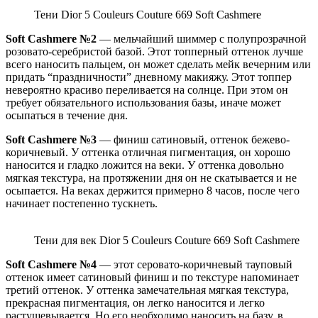
Тени Dior 5 Couleurs Couture 669 Soft Cashmere
Soft Cashmere №2
— мельчайший шиммер с полупрозрачной
розовато-серебристой базой. Этот топперный оттенок лучше
всего наносить пальцем, он может сделать мейк вечерним или
придать “праздничности” дневному макияжу. Этот топпер
невероятно красиво переливается на солнце. При этом он
требует обязательного использования базы, иначе может
осыпаться в течение дня.
Soft Cashmere №3
— финиш сатиновый, оттенок бежево-
коричневый. У оттенка отличная пигментация, он хорошо
наносится и гладко ложится на веки. У оттенка довольно
мягкая текстура, на протяжении дня он не скатывается и не
осыпается. На веках держится примерно 8 часов, после чего
начинает постепенно тускнеть.
Тени для век Dior 5 Couleurs Couture 669 Soft Cashmere
Soft Cashmere №4
— этот серовато-коричневый тауповый
оттенок имеет сатиновый финиш и по текстуре напоминает
третий оттенок. У оттенка замечательная мягкая текстура,
прекрасная пигментация, он легко наносится и легко
растушевывается. Но его необходимо наносить на базу, в