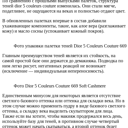
По сравнению с прошлыми выпусками палеток, структура
теней dior 5 couleurs couture изменилась. Они стали мягче,
податливее, не ощущаются на веках и полностью отдают цвет.
В обновленных палетках впервые в состав добавили
ухаживающие компоненты, такие, как алое вера (разглаживает
кожу) и масло сосны (успокаивает кожный покров).
Фото упаковки палетки теней Dior 5 Couleurs Couture 669 
Главным преимуществом теней является их стойкость, на
самой простой базе они держатся до демакияжа. Подводка по
ним легко рисует, негативных реакций не возникает
(исключение — индивидуальная непереносимость).
Фото Dior 5 Couleurs Couture 669 Soft Cashmere
Единственным минусом для некоторых является отсутствие
светлого базового оттенка или оттенка для складки века. Но в
этом случае можно применить пудру в виде базового светлого
оттенка, а складку века выделить скульптором для лица.
Также если вы хотите, чтобы макияж продержался весь день,
используйте базу для теней, в противном случае четвертый
оттенок может начать скатываться, а второй оттенок будет