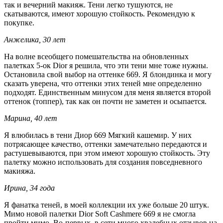
так и вечерний макияж. Тени легко тушуются, не
скатываются, имеют хорошую стойкость. Рекомендую к
покупке.
Анжелика, 30 лет
На волне всеобщего помешательства на обновленных
палетках 5-ок Dior я решила, что эти тени мне тоже нужны.
Остановила свой выбор на оттенке 669. Я блондинка и могу
сказать уверена, что оттенки этих теней мне определенно
подходят. Единственным минусом для меня является второй
оттенок (топпер), так как он почти не заметен и осыпается.
Марина, 40 лет
Я влюбилась в тени Диор 669 Мягкий кашемир. У них
потрясающее качество, оттенки замечательно передаются и
растушевываются, при этом имеют хорошую стойкость. Эту
палетку можно использовать для создания повседневного
макияжа.
Ирина, 34 года
Я фанатка теней, в моей коллекции их уже больше 20 штук.
Мимо новой палетки Dior Soft Cashmere 669 я не смогла
пройти мимо. Во-первых, в сети много хвалебных отзывов на