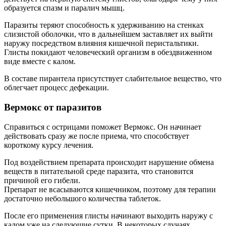
образуется спазм и паралич мышц.
Паразиты теряют способность к удерживанию на стенках
слизистой оболочки, что в дальнейшем заставляет их выйти
наружу посредством влияния кишечной перистальтики.
Глисты покидают человеческий организм в обездвиженном
виде вместе с калом.
В составе пирантела присутствует слабительное вещество, что
облегчает процесс дефекации.
Вермокс от паразитов
Справиться с острицами поможет Вермокс. Он начинает
действовать сразу же после приема, что способствует
короткому курсу лечения.
Под воздействием препарата происходит нарушение обмена
веществ в питательной среде паразита, что становится
причиной его гибели.
Препарат не всасываются кишечником, поэтому для терапии
достаточно небольшого количества таблеток.
После его применения глисты начинают выходить наружу с
калом уже на следующие сутки. В некоторых случаях