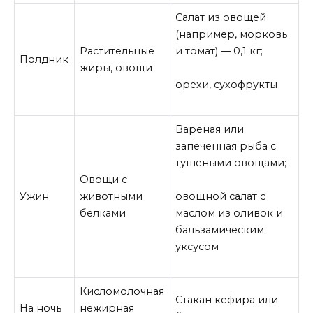
Салат из овощей
(например, морковь
Растительные
и томат) — 0,1 кг;
Полдник
жиры, овощи
орехи, сухофрукты
Вареная или
запеченная рыба с
тушеными овощами;
Овощи с
Ужин
животными
овощной салат с
белками
маслом из оливок и
бальзамическим
уксусом
Кисломолочная
Стакан кефира или
На ночь
нежирная