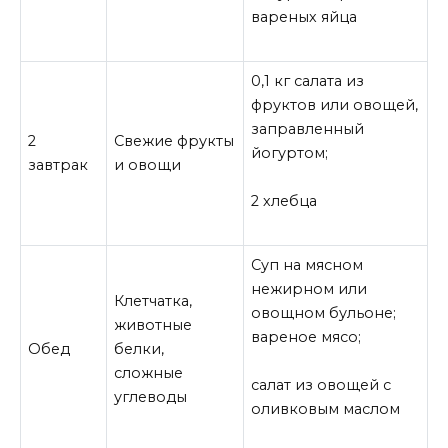
вареных яйца
0,1 кг салата из
фруктов или овощей,
заправленный
2
Свежие фрукты
йогуртом;
завтрак
и овощи
2 хлебца
Суп на мясном
нежирном или
Клетчатка,
овощном бульоне;
животные
вареное мясо;
Обед
белки,
сложные
салат из овощей с
углеводы
оливковым маслом