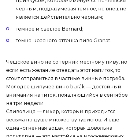
привкусом, которое именуется по-чешски
черным, подразумевая темное, но внешне
является действительно черным;
темное и светлое Bernard;
темно-красного оттенка пиво Granat.
Чешское вино не соперник местному пиву, но
если есть желание отведать этот напиток, то
стоит отправиться в частные винные погреба.
Молодое шипучее вино burák — достойный
внимания напиток, появляющийся в сентябре
на три недели.
Сливовица — ликер, который приходится
весьма по душе множеству туристов. И еще
одна «огненная вода», которая довольна
популярна, — это настойка на можжевеловых